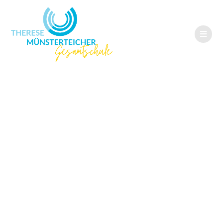
Sommerschule an
der Sedanstraße
– Gut vorbereitet
ins neue
Schuljahr