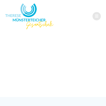
Speiseplan &
Mittagspausenang
ebote