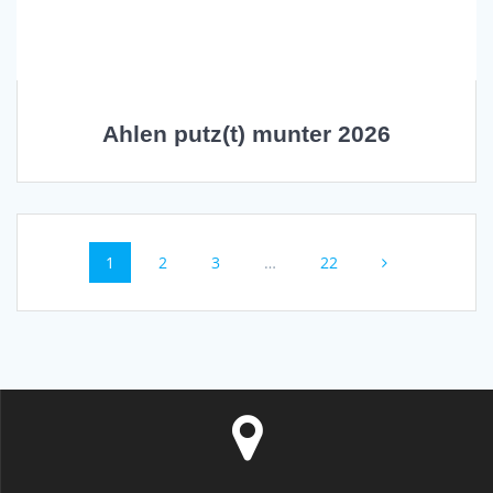
Ahlen putz(t) munter 2026
Beitragsnavigation
Seite
1
Seite
2
Seite
3
…
Seite
22