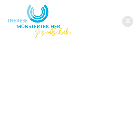
Schulsiegerin
beim
Vorlesewettbewer
b