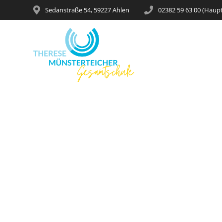
Sedanstraße 54, 59227 Ahlen
02382 59 63 00 (Haup
Therese-M
schließt Koo