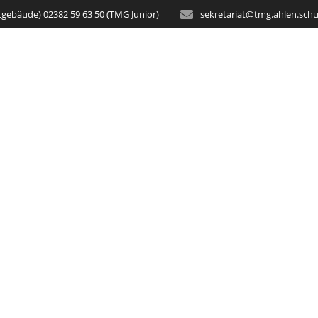
tgebäude) 02382 59 63 50 (TMG Junior)
sekretariat@tmg.ahlen.schu
STARTSEITE
AKTUELLES
SCH
ünsterteicher-Ge
peration mit der 