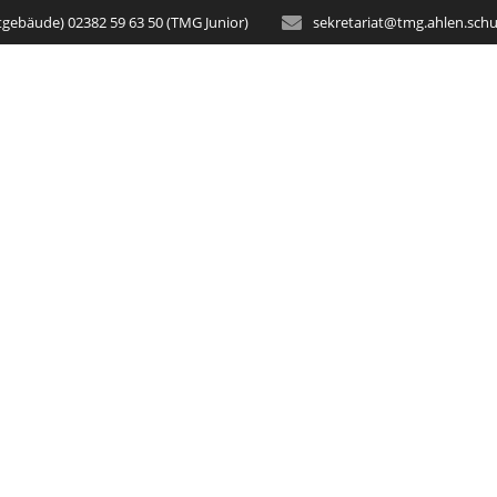
tgebäude) 02382 59 63 50 (TMG Junior)
sekretariat@tmg.ahlen.schu
STARTSEITE
AKTUELLES
SCH
nträchtigungen d