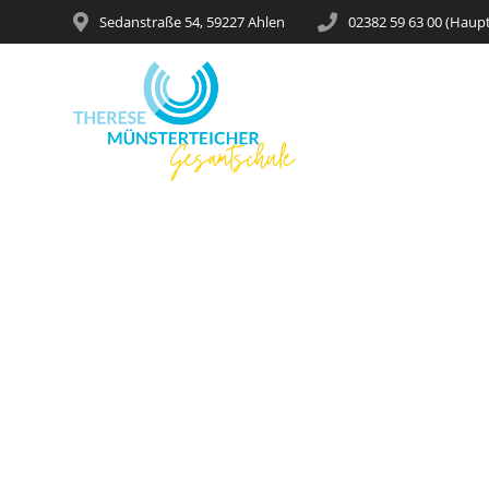
Sedanstraße 54, 59227 Ahlen
02382 59 63 00 (Haup
Verkehrsbeei