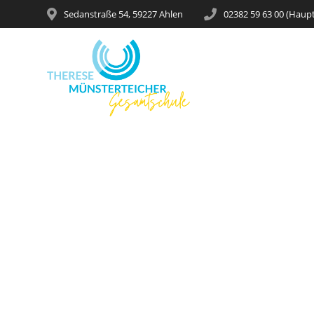
Sedanstraße 54, 59227 Ahlen
02382 59 63 00 (Haup
Sc