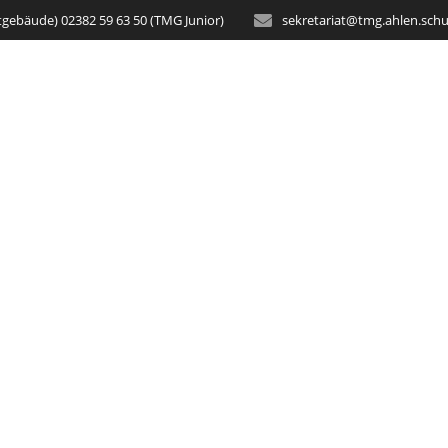
tgebäude) 02382 59 63 50 (TMG Junior)
sekretariat@tmg.ahlen.schu
STARTSEITE
AKTUELLES
SCH
hulhund besucht