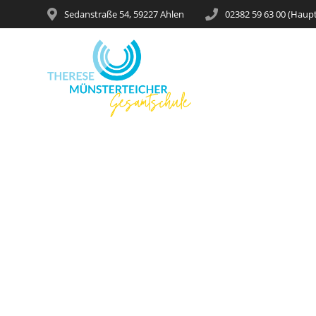
Sedanstraße 54, 59227 Ahlen
02382 59 63 00 (Haup
Schach b