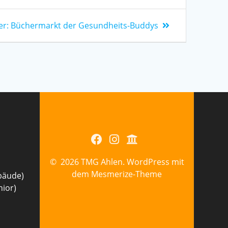
er:
Büchermarkt der Gesundheits-Buddys
© 2026 TMG Ahlen. WordPress mit
dem
Mesmerize-Theme
bäude)
nior)