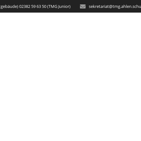
tgebäude) 02382 59 63 50 (TMG Junior)
sekretariat@tmg.ahlen.schu
STARTSEITE
AKTUELLES
SCH
egeistert kursübe