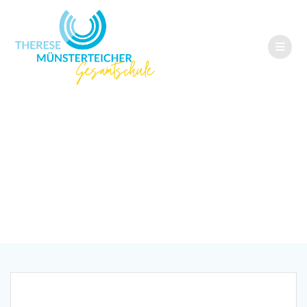
„Sticks and
Stones“ begeistert