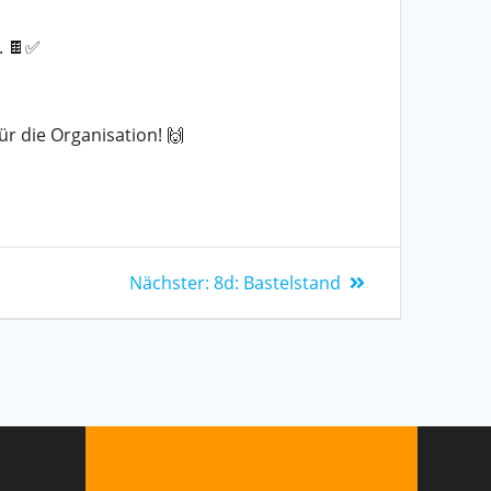
. 🍫✅
r die Organisation! 🙌
Nächster:
8d: Bastelstand