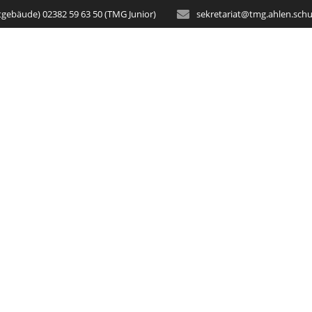
tgebäude) 02382 59 63 50 (TMG Junior)
sekretariat@tmg.ahlen.schu
STARTSEITE
AKTUELLES
SCH
kolaus-Aktion der