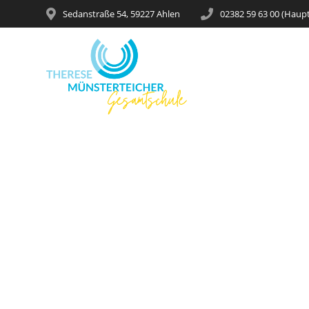
Sedanstraße 54, 59227 Ahlen
02382 59 63 00 (Haup
Ni