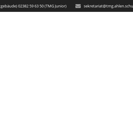
tgebäude) 02382 59 63 50 (TMG Junior)
sekretariat@tmg.ahlen.schu
STARTSEITE
AKTUELLES
SCH
oabend zur Obers