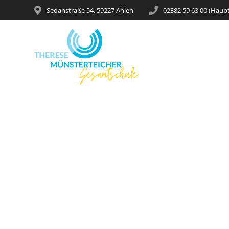
Sedanstraße 54, 59227 Ahlen
02382 59 63 00 (Haup
Inf