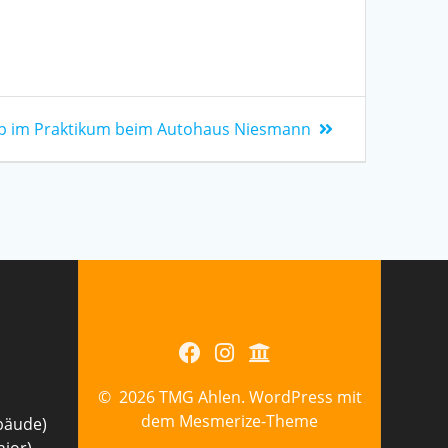
p im Praktikum beim Autohaus Niesmann
© 2026 TMG Ahlen. WordPress mit
dem
Mesmerize-Theme
bäude)