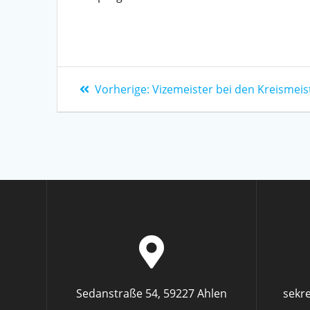
Vorherige:
Vizemeister bei den Kreismeis
Sedanstraße 54, 59227 Ahlen
sekr