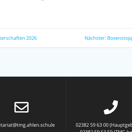
terschaften 2026
Nächster:
Boxenstop
etariat@tmg.ahlen.schule
02382 59 63 00 (Hauptge