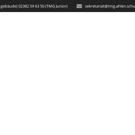
tgebäude) 02382 59 63 50 (TMG Junior)
sekretariat@tmg.ahlen.schu
STARTSEITE
AKTUELLES
SCH
ng der Lego-Robo
Kaldewei