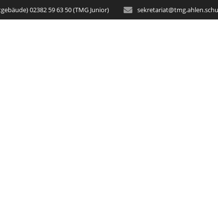
tgebäude) 02382 59 63 50 (TMG Junior)
sekretariat@tmg.ahlen.schu
STARTSEITE
AKTUELLES
SCH
n schöner Tag auf
Mexikana