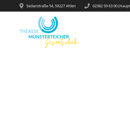
Sedanstraße 54, 59227 Ahlen
02382 59 63 00 (Haup
Was für ei