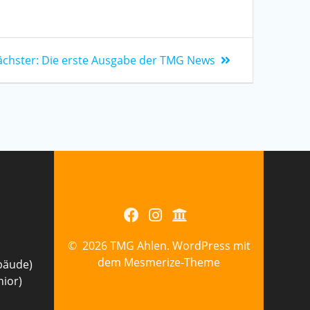
chster:
Die erste Ausgabe der TMG News
© 2026 TMG Ahlen. WordPress mit
dem
Mesmerize-Theme
bäude)
nior)