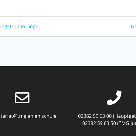
ungstour in Liège
Nä
etariat@tmg.ahlen.schule
02382 59 63 00 (Hauptge
02382 59 63 50 (TMG Ju