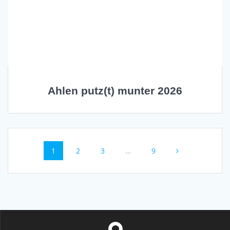
Ahlen putz(t) munter 2026
Beitragsnavigation
Seite
1
Seite
2
Seite
3
…
Seite
9