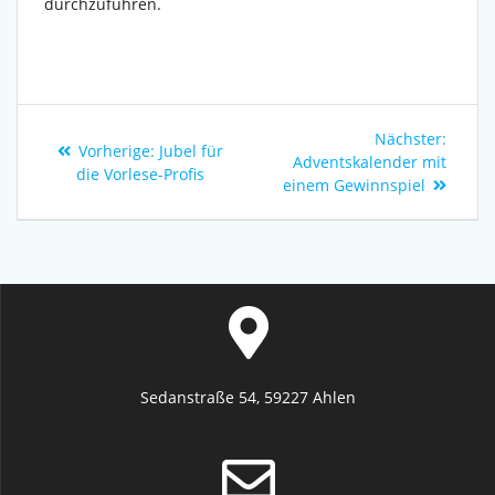
durchzuführen.
Nächster:
Vorherige:
Jubel für
Adventskalender mit
die Vorlese-Profis
einem Gewinnspiel
Sedanstraße 54, 59227 Ahlen