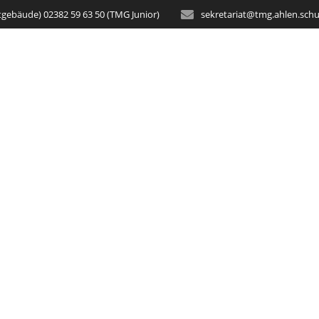
tgebäude) 02382 59 63 50 (TMG Junior)
sekretariat@tmg.ahlen.schu
STARTSEITE
AKTUELLES
SCH
uslosung in der