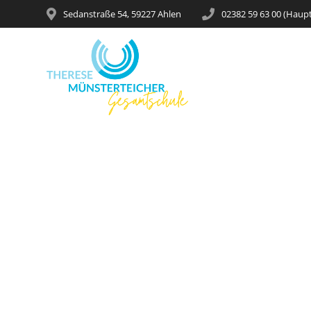
Sedanstraße 54, 59227 Ahlen
02382 59 63 00 (Haup
Gewinnspiela