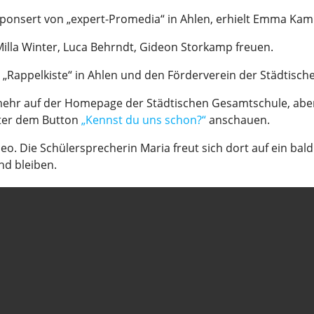
sponsert von „expert-Promedia“ in Ahlen, erhielt Emma Kam
Milla Winter, Luca Behrndt, Gideon Storkamp freuen.
 „Rappelkiste“ in Ahlen und den Förderverein der Städtisc
mehr auf der Homepage der Städtischen Gesamtschule, abe
nter dem Button
„Kennst du uns schon?“
anschauen.
deo. Die Schülersprecherin Maria freut sich dort auf ein ba
nd bleiben.