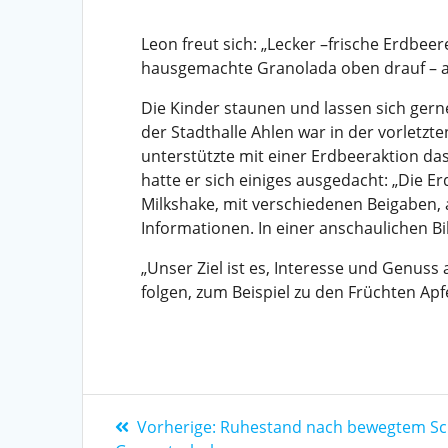
Leon freut sich: „
Lecker
–
frische Erdbeer
hausgemachte Granola
da oben drauf
–
Die Kinder staunen und lassen sich
ger
der Stadthalle Ahlen
war
in d
er vorletzt
unterstützte mit einer Erdbeeraktion
da
hat
te
er sich einiges ausgedacht:
„
Die Er
Milkshake, mit verschiedenen
Beigaben, 
Informationen.
In einer
anschaulichen
B
„Unser Ziel ist es, Interesse
und Genuss
folgen, zum Be
ispiel zu den Früchten Apf
Vorherige:
Ruhestand nach bewegtem Sc