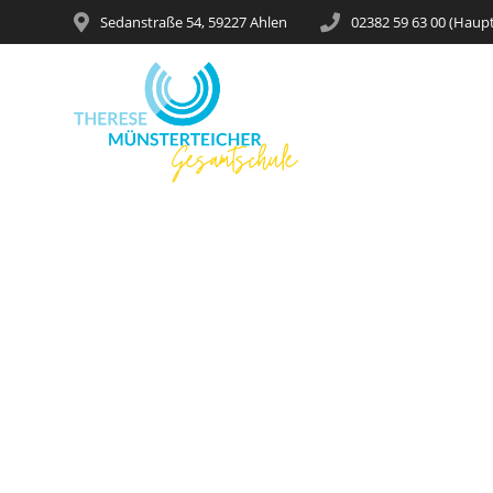
Sedanstraße 54, 59227 Ahlen
02382 59 63 00 (Haup
Alle