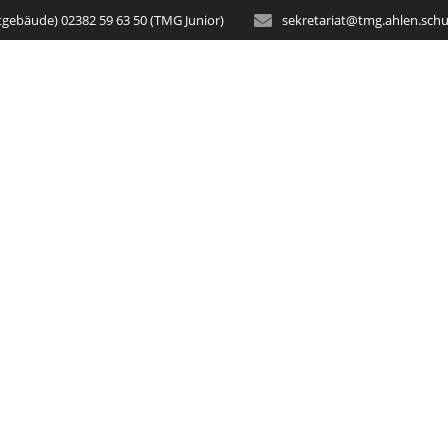
tgebäude) 02382 59 63 50 (TMG Junior)
sekretariat@tmg.ahlen.schu
STARTSEITE
AKTUELLES
SCH
s rund um die Erd