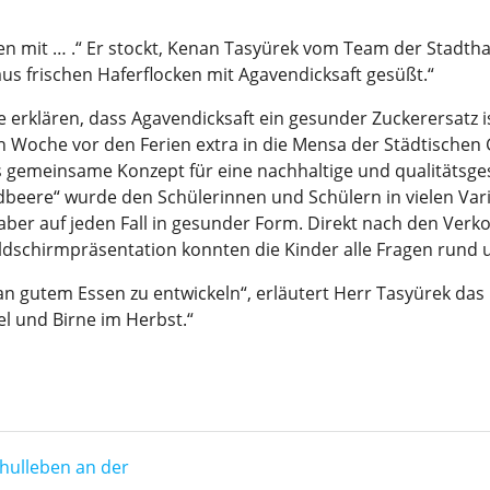
en mit … .“ Er stockt, Kenan Tasyürek vom Team
der Stadtha
aus
frischen Haferflocken mit Agavendicksaft gesüßt.“
ne
erklären,
dass Agavendicksaft ein gesunder Zuckerersatz i
en
Woc
he
vor den Ferien
extra
in die
Mensa der Städtische
s gemeinsame Konzept
für eine nachhaltige und qualitätsg
dbeer
e
“
wurde den Schülerinnen und
Schülern in vielen Va
aber auf jeden Fall in gesunder Form.
Direkt nach den Verk
ildschirmp
räsentation konnten die
Kinder
alle
Fragen
rund 
an
gutem Essen zu entwickeln
“, erläutert Herr Tasyürek da
el und Birne im Herbst.
“
hulleben an der