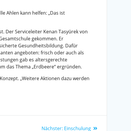
lle Ahlen kann helfen: „Das ist
st.
Der Serviceleiter
Kenan
Tasyürek
von
n Gesamtschule gekommen
.
Er
esicherte Gesundheitsbildung.
Dafür
rianten angeboten
:
frisch oder auch als
ostungen gab es
altersgerechte
um das Thema „Erdbeere“
ergründen
.
s Konzept. „Weitere
Aktionen dazu werden
Nächster:
Einschulung