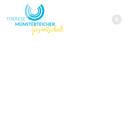
34 alte Handys
gesammelt – etwa
eine Tonne Coltan
gerettet