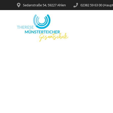
Sedanstraße 54, 59227 Ahlen
02382 59 63 00 (Haup
Frieden 