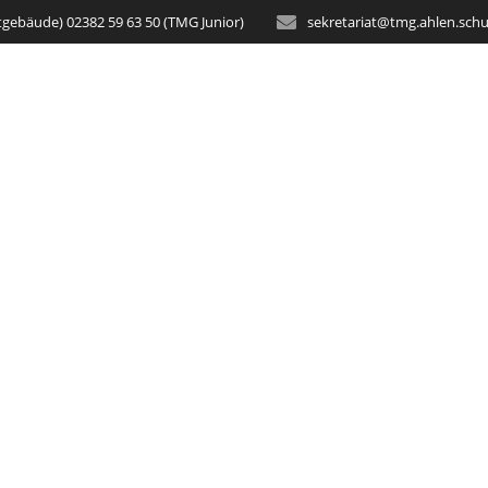
tgebäude) 02382 59 63 50 (TMG Junior)
sekretariat@tmg.ahlen.schu
STARTSEITE
AKTUELLES
SCH
& Liebe für alle 