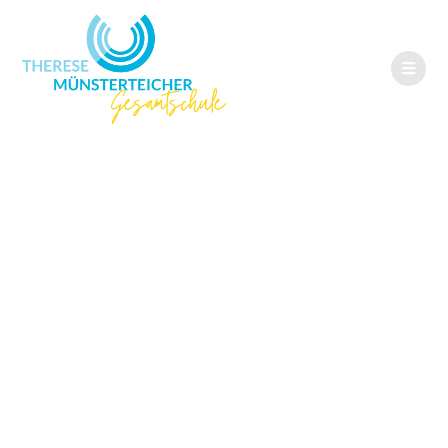
Besuch des
Musikdramas „Die
Kinder der toten
Stadt“ am
Gymnasium St.