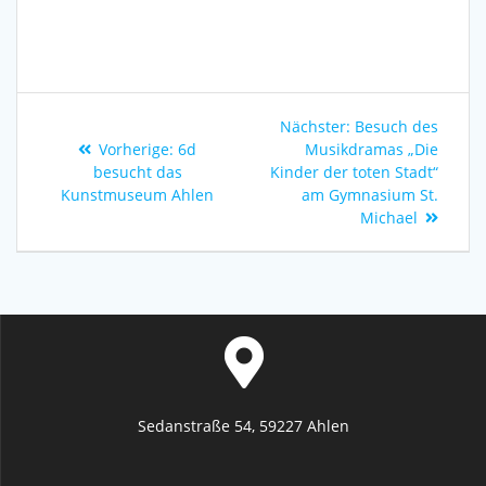
Nächster:
Besuch des
Vorherige:
6d
Musikdramas „Die
besucht das
Kinder der toten Stadt“
Kunstmuseum Ahlen
am Gymnasium St.
Michael
Sedanstraße 54, 59227 Ahlen