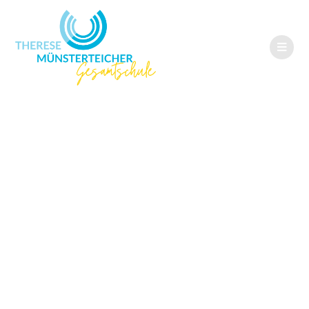
Förderverein
spendet
Tischbohrmaschin
en