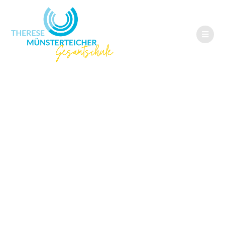
Landessiegerin im
72.
Schülerwettbewer
b „Begegnung mit
Osteuropa 2025“