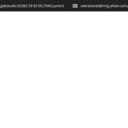
tgebäude) 02382 59 63 50 (TMG Junior)
sekretariat@tmg.ahlen.schu
STARTSEITE
AKTUELLES
SCH
Verabschiedunge