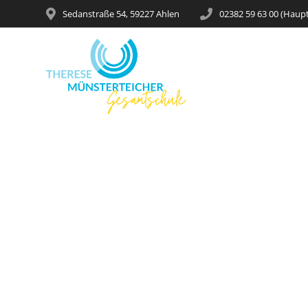
Sedanstraße 54, 59227 Ahlen
02382 59 63 00 (Haup