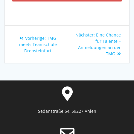
Nächster:
Eine Chance
Vorherige:
TMG
für Talente –
meets Teamschule
Anmeldungen an der
Drensteinfurt
TMG
Sedanstraße 54, 59227 Ahlen